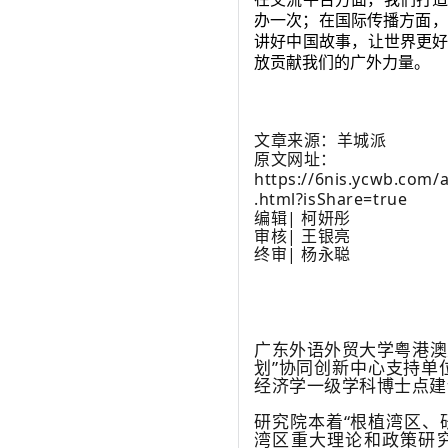
办一次；在国际传播方面，
讲好中国故事，让世界更
放贡献我们的广外力量。
文章来源：羊城派
原文网址：
https://6nis.ycwb.com
.html?isShare=true
编辑| 柯妍彤
审核| 王银亮
终审| 杨永聪
广东外语外贸大学粤港澳
划”协同创新中心支持单
经济学一级学科博士点建
研究院本着“根植湾区、
湾区重大理论和政策研