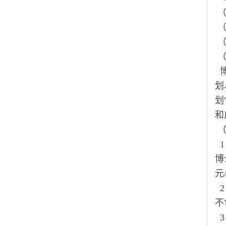
划
划
和
1
博
元
2
不
3