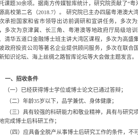
托课题30余项。据南方传媒智库统计，研究院贡献了“粤
源高校第二名（2018.7）。
研究院已主办四届粤港澳大
次承担国家和省市领导出访前调研和宣讲任务，多次为
，多次为京津冀、长三角、粤港澳等地政府厅局级培训
、清华五道口金融博士班主讲大湾区课程，多次为高盛
坡政府投资公司等著名企业提供顾问服务，多次在联合
新知识论坛、海上丝绸之路智库论坛等大会做主题发言。
一、招收条件
一）已经获得博士学位或博士
论文已通过答辩；
（二）年龄
35岁以下，品学兼优、身体健康；
（三）具有较强的科研能力和敬业精神，具有与研究
地完成博士后科研工作；
（四）应具备全脱产从事博士后研究工作的条件，不