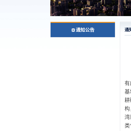
通知公告
通
有
基
耕
构
湾
类