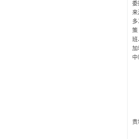
委
来
多
策
班
加
中
（
责