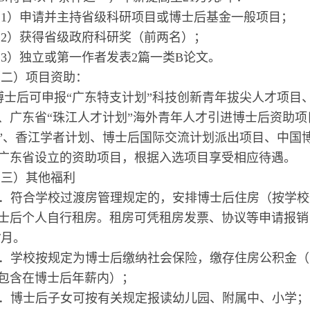
（
1）申请并主持省级科研项目或博士后基金一般项目；
（
2）获得省级政府科研奖（前两名）；
（
3）独立或第一作者发表2篇一类B论文。
（二）项目资助：
博士后可申报
“广东特支计划”科技创新青年拔尖人才项目
、广东省“珠江人才计划”海外青年人才引进博士后资助项
”、香江学者计划、博士后国际交流计划派出项目、中国
广东省设立的资助项目，根据入选项目享受相应待遇。
（三）其他福利
．符合学校过渡房管理规定的，安排博士后住房（按学校
士后个人自行租房。租房可凭租房发票、协议等申请报销（
/月。
．学校按规定为博士后缴纳社会保险，缴存住房公积金（
包含在博士后年薪内）；
．博士后子女可按有关规定报读幼儿园、附属中、小学；