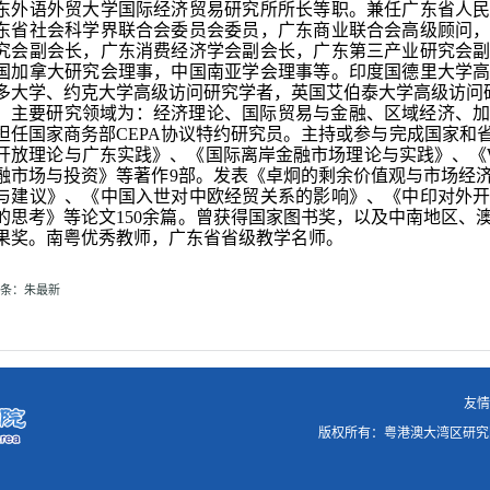
东外语外贸大学国际经济贸易研究所所长等职。兼任广东省人
东省社会科学界联合会委员会委员，广东商业联合会高级顾问
究会副会长，广东消费经济学会副会长，广东第三产业研究会
国加拿大研究会理事，中国南亚学会理事等。印度国德里大学
多大学、约克大学高级访问研究学者，英国艾伯泰大学高级访问
主要研究领域为：经济理论、国际贸易与金融、区域经济、
担任国家商务部
CEPA
协议特约研究员。主持或参与完成国家和
开放理论与广东实践》、《国际离岸金融市场理论与实践》、《
融市场与投资》等著作
9
部。发表《卓炯的剩余价值观与市场经
与建议》、《中国入世对中欧经贸关系的影响》、《中印对外
的思考》等论文
150
余篇。曾获得国家图书奖，以及中南地区、
果奖。南粤优秀教师，广东省省级教学名师。
条：
朱最新
友
版权所有：粤港澳大湾区研究院 粤I