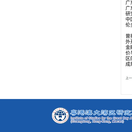
广
广
研
中
伦
曾
外
金
价
区
成
上一