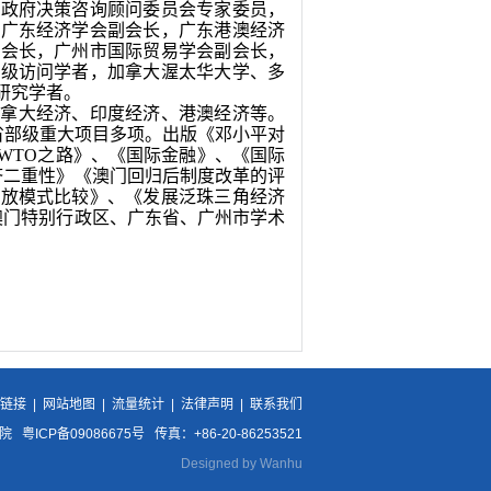
民政府决策咨询顾问委员会专家委员，
，广东经济学会副会长，广东港澳经济
副会长，广州市国际贸易学会副会长，
高级访问学者，加拿大渥太华大学、多
研究学者。
加拿大经济、印度经济、港澳经济等。
省部级重大项目多项。出版《邓小平对
WTO
之路》、《国际金融》、《国际
济二重性》《澳门回归后制度改革的评
开放模式比较》、《发展泛珠三角经济
澳门特别行政区、广东省、广州市学术
情链接
|
网站地图
|
流量统计
|
法律声明
|
联系我们
CP备09086675号 传真：+86-20-86253521
Designed by Wanhu